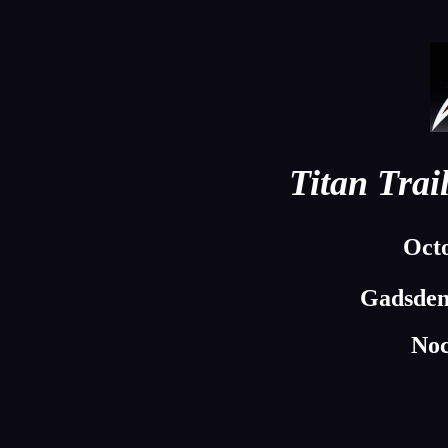
Titan Trai
Octo
Gadsden
Noc